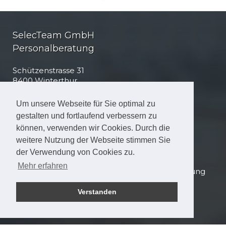
SelecTeam GmbH
Personalberatung
Schützenstrasse 31
8400 Winterthur
Tel
+41 (0)52 223 12 12
Um unsere Webseite für Sie optimal zu
info@selecteam.ch
gestalten und fortlaufend verbessern zu
können, verwenden wir Cookies. Durch die
Business Partner
weitere Nutzung der Webseite stimmen Sie
JobMarket
der Verwendung von Cookies zu.
Mehr erfahren
Copyright SelecTeam GmbH © 2023 - Umsetzung
clip interactive GmbH
Verstanden